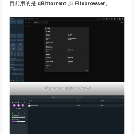
目前用的是
qBittorrent
加
Filebrowser
。
qBittorrent 替换了 WebUI