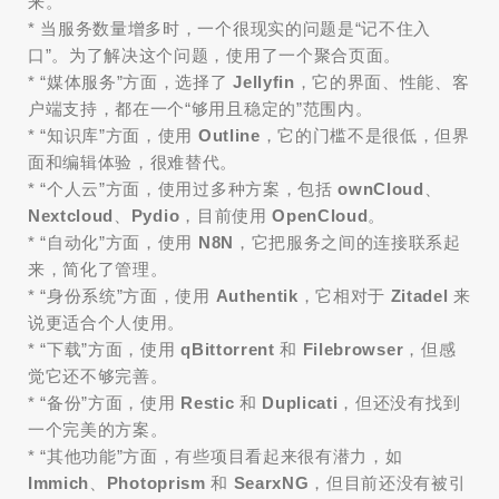
来。
* 当服务数量增多时，一个很现实的问题是“记不住入
口”。为了解决这个问题，使用了一个聚合页面。
* “媒体服务”方面，选择了
Jellyfin
，它的界面、性能、客
户端支持，都在一个“够用且稳定的”范围内。
* “知识库”方面，使用
Outline
，它的门槛不是很低，但界
面和编辑体验，很难替代。
* “个人云”方面，使用过多种方案，包括
ownCloud
、
Nextcloud
、
Pydio
，目前使用
OpenCloud
。
* “自动化”方面，使用
N8N
，它把服务之间的连接联系起
来，简化了管理。
* “身份系统”方面，使用
Authentik
，它相对于
Zitadel
来
说更适合个人使用。
* “下载”方面，使用
qBittorrent
和
Filebrowser
，但感
觉它还不够完善。
* “备份”方面，使用
Restic
和
Duplicati
，但还没有找到
一个完美的方案。
* “其他功能”方面，有些项目看起来很有潜力，如
Immich
、
Photoprism
和
SearxNG
，但目前还没有被引