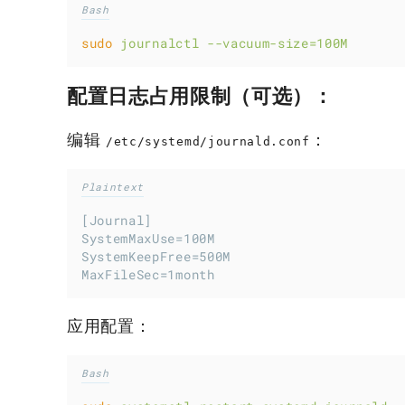
Bash
sudo
journalctl
--vacuum-size=100M
配置日志占用限制（可选）：
编辑
：
/etc/systemd/journald.conf
Plaintext
[Journal]
SystemMaxUse=100M
SystemKeepFree=500M
MaxFileSec=1month
应用配置：
Bash