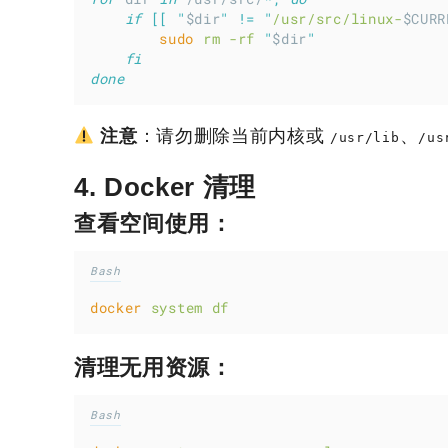
if
[[
"
$dir
"
!=
"
/usr/src/linux-
$CURR
sudo
rm
-rf
"
$dir
"
fi
done
注意
：请勿删除当前内核或
、
/usr/lib
/us
4. Docker 清理
查看空间使用：
Bash
docker
system
df
清理无用资源：
Bash