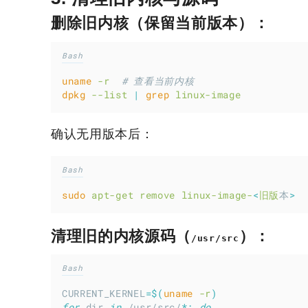
删除旧内核（保留当前版本）：
Bash
uname
-r
# 查看当前内核
dpkg
--list
|
grep
linux-image
确认无用版本后：
Bash
sudo
apt-get
remove
linux-image-
<
旧版
本
>
清理旧的内核源码（
）：
/usr/src
Bash
CURRENT_KERNEL
=
$(
uname
 -r
)
for
 dir 
in
 /usr/src/
*;
do