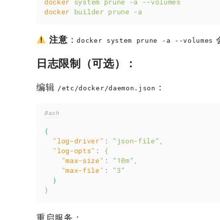
docker
system
prune
-a
--volumes
docker
builder
prune
-a
注意
：
docker system prune -a --volumes
日志限制（可选）：
编辑
：
/etc/docker/daemon.json
Bash
{
"log-driver"
:
"
json-file
"
,
"log-opts"
:
{
"max-size"
:
"
10m
"
,
"max-file"
:
"
3
"
}
}
重启服务：