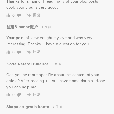
Thanks for sharing. I read many of your blog posts,
cool, your blog is very good.
回复
0
创建Binance账户
1 月 前
Your point of view caught my eye and was very
interesting. Thanks. I have a question for you.
回复
0
Kode Referal Binance
1 月 前
Can you be more specific about the content of your
article? After reading it, I still have some doubts. Hope
you can help me.
回复
0
Skapa ett gratis konto
2 月 前