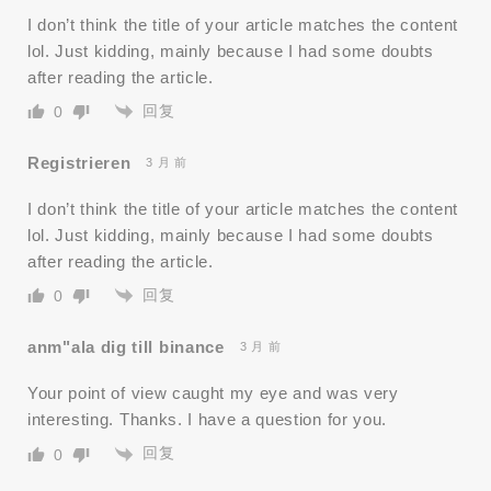
I don’t think the title of your article matches the content
lol. Just kidding, mainly because I had some doubts
after reading the article.
回复
0
Registrieren
3 月 前
I don’t think the title of your article matches the content
lol. Just kidding, mainly because I had some doubts
after reading the article.
回复
0
anm"ala dig till binance
3 月 前
Your point of view caught my eye and was very
interesting. Thanks. I have a question for you.
回复
0