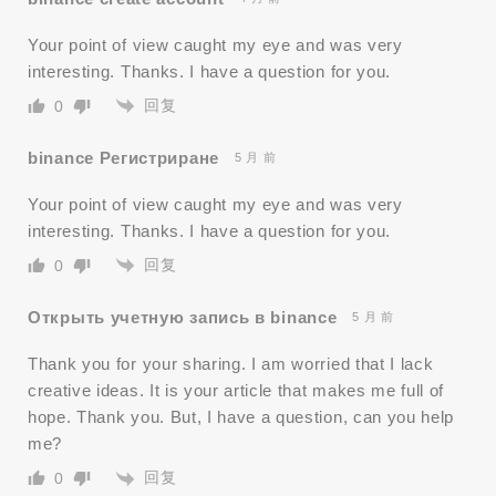
Your point of view caught my eye and was very
interesting. Thanks. I have a question for you.
回复
0
binance Регистриране
5 月 前
Your point of view caught my eye and was very
interesting. Thanks. I have a question for you.
回复
0
Открыть учетную запись в binance
5 月 前
Thank you for your sharing. I am worried that I lack
creative ideas. It is your article that makes me full of
hope. Thank you. But, I have a question, can you help
me?
回复
0