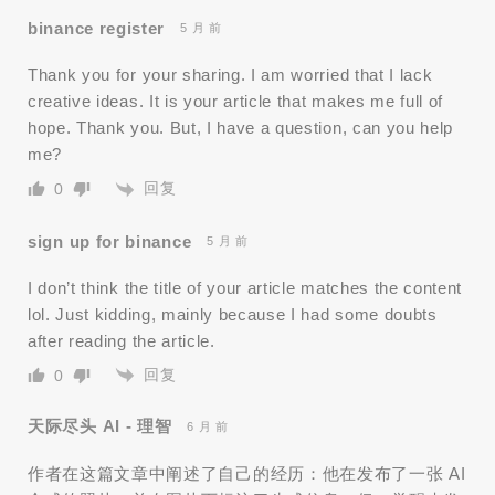
binance register
5 月 前
Thank you for your sharing. I am worried that I lack
creative ideas. It is your article that makes me full of
hope. Thank you. But, I have a question, can you help
me?
回复
0
sign up for binance
5 月 前
I don’t think the title of your article matches the content
lol. Just kidding, mainly because I had some doubts
after reading the article.
回复
0
天际尽头 AI - 理智
6 月 前
作者在这篇文章中阐述了自己的经历：他在发布了一张 AI