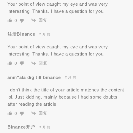
Your point of view caught my eye and was very
interesting. Thanks. I have a question for you.
回复
0
注册Binance
2 月 前
Your point of view caught my eye and was very
interesting. Thanks. I have a question for you.
回复
0
anm"ala dig till binance
2 月 前
I don’t think the title of your article matches the content
lol. Just kidding, mainly because I had some doubts
after reading the article.
回复
0
Binance开户
3 月 前