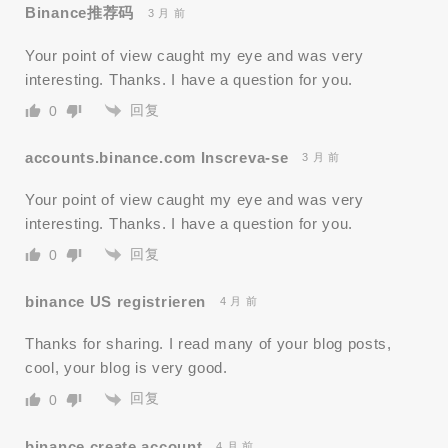
Binance推荐码
3 月 前
Your point of view caught my eye and was very
interesting. Thanks. I have a question for you.
回复
0
accounts.binance.com Inscreva-se
3 月 前
Your point of view caught my eye and was very
interesting. Thanks. I have a question for you.
回复
0
binance US registrieren
4 月 前
Thanks for sharing. I read many of your blog posts,
cool, your blog is very good.
回复
0
binance create account
4 月 前