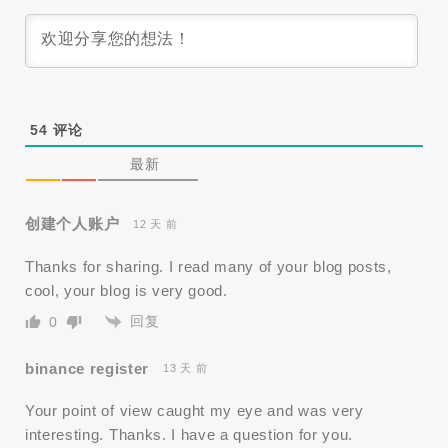
54
评论
最新
创建个人账户
12 天 前
Thanks for sharing. I read many of your blog posts,
cool, your blog is very good.
回复
0
binance register
13 天 前
Your point of view caught my eye and was very
interesting. Thanks. I have a question for you.