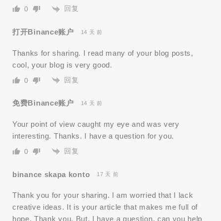
回复
0
打开Binance账户
14 天 前
Thanks for sharing. I read many of your blog posts,
cool, your blog is very good.
回复
0
免费Binance账户
14 天 前
Your point of view caught my eye and was very
interesting. Thanks. I have a question for you.
回复
0
binance skapa konto
17 天 前
Thank you for your sharing. I am worried that I lack
creative ideas. It is your article that makes me full of
hope. Thank you. But, I have a question, can you help