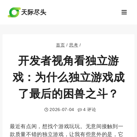
跳
到
天际尽头
内
容
首页
/
思考
/
开发者视角看独立游
戏：为什么独立游戏成
了最后的困兽之斗？
2026-07-04
4 评论
最近有点闲，想找个游戏玩玩。无意间接触到一
款质量不错的独立游戏，让我有些意外的是，它