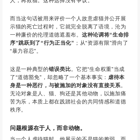
人，再救猫。这种选择没有争议。
而当这句话被用来评价一个人故意虐猫并公开展
示猫的死亡过程时，它就完全脱离了语境，沦为
一种廉价的伦理道德遮羞布。
这种论调将“生命排
序”跳跃到了“行为正当化”
；从“资源有限”滑向了
“暴力容忍”。
这是一种典型的
错误类比
。它把“生命权重”当成
了“道德豁免”，却忽略了一个基本事实：
虐待本
身是一种恶行，与被施加的对象没有直接关系
。
无论对象是人、猫、狗还是其他动物，以施加痛
苦为乐，本质上都在践踏社会的共同情感和道德
秩序。
问题根源在于人，而非动物。
当一个人虐待猫时，他展示的不是猫的脆弱，而