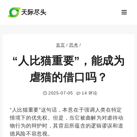
跳
到
天际尽头
内
容
首页
/
思考
/
“人比猫重要”，能成为
虐猫的借口吗？
2025-07-05
14 评论
“人比猫重要”这句话，本意在于强调人类在特定
情境下的优先权。但是，当它被曲解为对虐待动
物行为的辩护时，其背后所蕴含的逻辑谬误和道
德风险不容忽视。