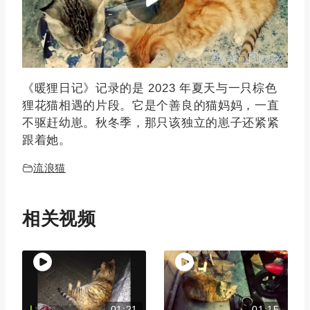
《暖狸日记》记录的是 2023 年夏天与一只棕色
狸花猫相遇的片段。它是个善良的猫妈妈，一直
不驱赶幼崽。秋冬季，那只该独立的崽子还紧紧
跟着她。
流浪猫
相关视频
01:21
01:15