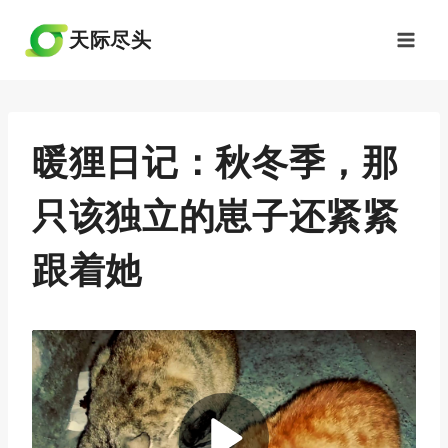
跳
到
天际尽头
内
容
暖狸日记：秋冬季，那
只该独立的崽子还紧紧
跟着她