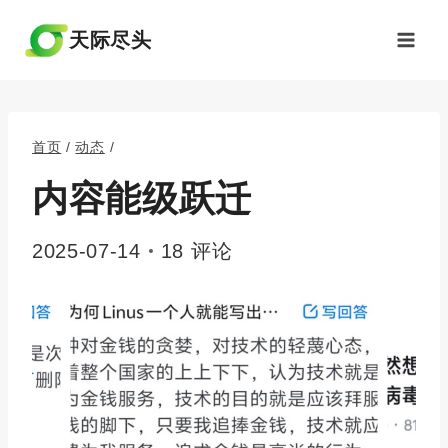
跳
到
天际尽头
内
容
首页
/
动态
/
内容能级跃迁
2025-07-14
18 评论