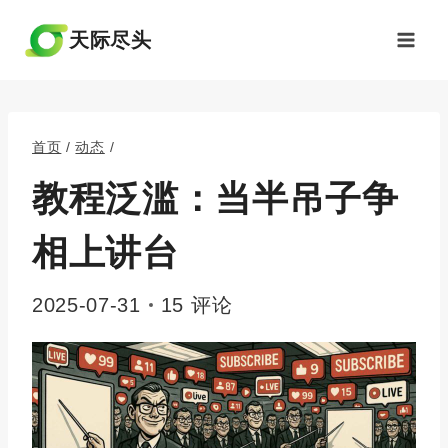
跳
到
天际尽头
内
容
首页
/
动态
/
教程泛滥：当半吊子争
相上讲台
2025-07-31
15 评论