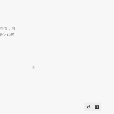
同情，自
感受到酸