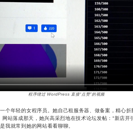
程序绕过 WordPress 直接“点赞”的视频
过一个年轻的女程序员。她自己租服务器、做备案，精心折
 博客。网站落成那天，她兴高采烈地在技术论坛发帖：“新店开
于是我就常到她的网站看看聊聊。