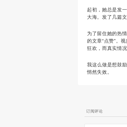
起初，她总是发
大海。发了几篇
为了留住她的热情
的文章“点赞”。
狂欢，而真实情
我这么做是想鼓
悄然失效。
订阅评论