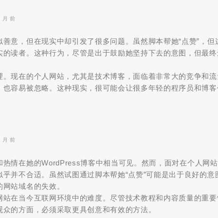
1 月 前
似善意，但在现实中却引发了很多问题。虽然脚本帮她“点赞”，但
实的读者。这种行为，尽管是出于鼓励她坚持下去的意图，但最终
理。现在的个人网站，尤其是技术博客，面临着非常大的竞争和流
，也容易被忽略。这种现实，很可能会让很多年轻的程序员和博客
1 月 前
热情在她的WordPress博客中相当可见。然而，面对在个人网
似乎并不合适。虽然试图通过脚本帮她“点赞”可能是出于良好的意
的网站域名的失效。
网站在当今互联网环境中的难度。尽管技术教程和内容质量的重要
观众的方面，必须采取更具创意和有效的方法。