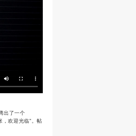
腾出了一个
张，欢迎光临”。帖