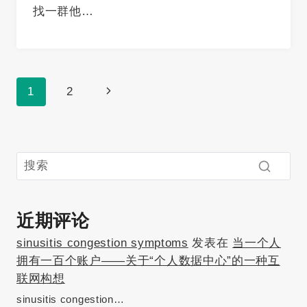
找一群他…
页
下
1
2
面
一
导
页
航
近期评论
sinusitis congestion symptoms
发表在
当一个人
拥有一百个账户——关于“个人数据中心”的一种互
联网构想
sinusitis congestion…