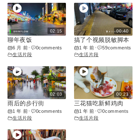
02:15
00:40
聊年夜饭
搞了个视频脱敏脚本
6 月 前
0
comments
1 年 前
59
comments
•
•
生活片段
生活片段
02:03
00:23
雨后的步行街
三花猫吃新鲜鸡肉
1 年 前
0
comments
1 年 前
0
comments
•
•
生活片段
生活片段