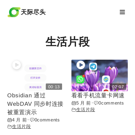
跳
到
天际尽头
内
容
生活片段
00:13
02:07
Obsidian 通过
看看手机流量卡网速
5 月 前
0
comments
WebDAV 同步时连接
•
生活片段
被重置演示
4 月 前
0
comments
•
生活片段