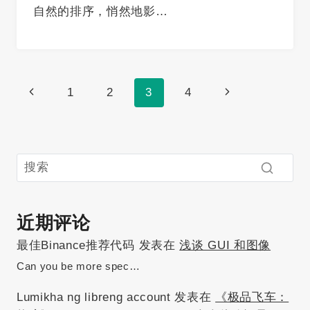
自然的排序，悄然地影…
页
上
下
1
2
3
4
面
一
一
导
页
页
航
近期评论
最佳Binance推荐代码
发表在
浅谈 GUI 和图像
Can you be more spec…
Lumikha ng libreng account
发表在
《极品飞车：