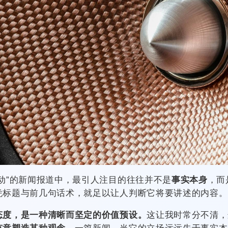
动”的新闻报道中，最引人注目的往往并不是
事实本身
，而
凭标题与前几句话术，就足以让人判断它将要讲述的内容。
态度，是一种清晰而坚定的价值预设。
这让我时常分不清，