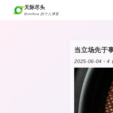
跳
天际尽头
到
Brimflow 的个人博客
内
容
当立场先于事
2025-06-04
4